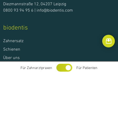
Diezmannstraße 12, 04207 Leipzig
0800 93 94 95 6 |
info@biodentis.com
biodentis
Zahnersatz
Schienen
Über uns
Für Zahnarztpraxen
Für Patienten
Folgen Sie uns online
Impressum