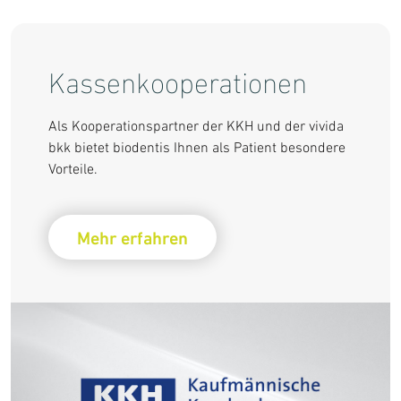
perationen
Zahnkorrek
tner der KKH und der vivida
Verschönern Sie Ihr Lä
s Ihnen als Patient besondere
Wochen Aligner Schiene
Lösung, wenn Sie kein
mit Brackets und Draht
en
Mehr erfahren